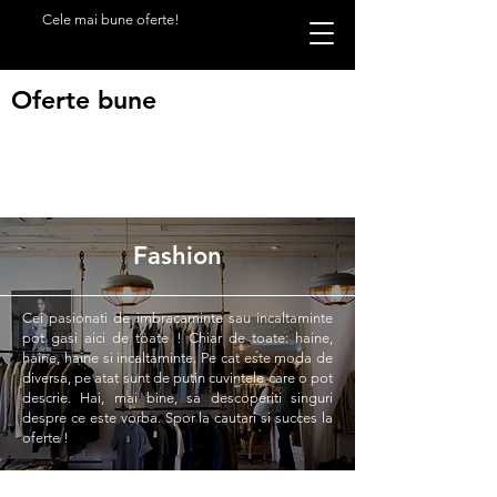
Cele mai bune oferte!
Oferte bune
Fashion
Cei pasionati de imbracaminte sau incaltaminte
pot gasi aici de toate ! Chiar de toate: haine,
haine, haine si incaltaminte. Pe cat este moda de
diversa, pe atat sunt de putin cuvintele care o pot
descrie. Hai, mai bine, sa descoperiti singuri
despre ce este vorba. Spor la cautari si succes la
oferte !