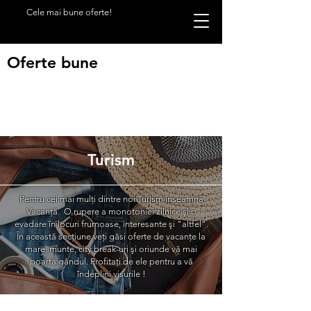
Cele mai bune oferte!
Oferte bune
Turism
Pentru cei mai mulţi dintre noi Turism înseamnă
Vacanţă. O rupere a monotoniei zilnice şi o
evadare în locuri frumoase, interesante şi "altfel".
În această secţiune veţi găsi oferte de vacanţe la
mare, munte, city break-uri şi oriunde vă mai
poartă gândul. Profitaţi de ele pentru a vă
îndeplini visurile
!