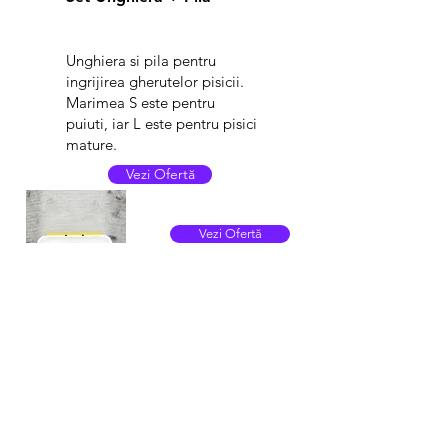
Unghiera si pila pentru
ingrijirea gherutelor pisicii.
Marimea S este pentru
puiuti, iar L este pentru pisici
mature.
Vezi Ofertă
Vezi Ofertă
Perie strans parul pisicii
Perie pentru strans parul pisicii de pe
canapele, haine, covor. etc.