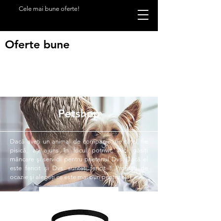
Cele mai bune oferte!
Oferte bune
Petshop
Dacă aveţi un animal de companie, fie căţel, fie
pisică, aţi ajuns în locul potrivit. Aici găsiţi
mâncare şi servicii pentru prietenul Dvs. Dacă el
este fericit şi Dvs. sunteţi fericit ! Profitaţi de
ocazie şi alegeţi ce este mai bun pentru el !