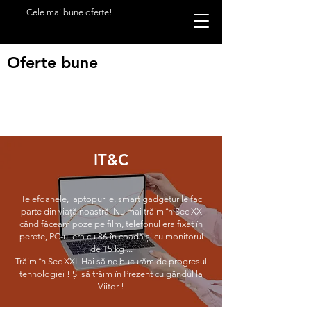
Cele mai bune oferte!
Oferte bune
IT&C
Telefoanele, laptopurile, smart gadgeturile fac
parte din viață noastră. Nu mai trăim în Sec XX
când făceam poze pe film, telefonul era fixat în
perete, PC-ul era cu 86 în coadă și cu monitorul
de 15 kg ...
Trăim în Sec XXI. Hai să ne bucurăm de progresul
tehnologiei ! Și să trăim în Prezent cu gândul la
Viitor !